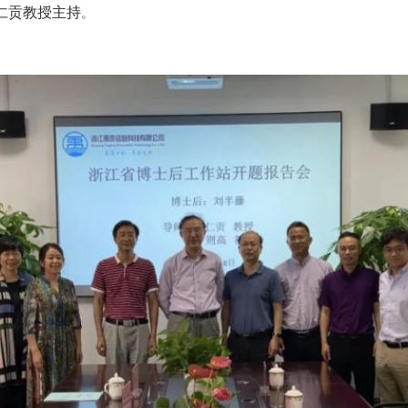
仁贡教授主持
。