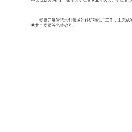
科技创新奖8项等，被评为浙江省专业带头人、浙江省1
积极开展智慧水利领域的科研和推广工作，主完成智
秀共产党员等光荣称号。